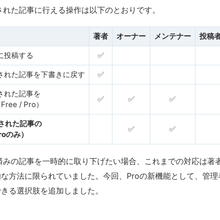
nへ投稿された記事に行える操作は以下のとおりです。
著者
オーナー
メンテナー
投稿
onに投稿する
✅
に投稿された記事を下書きに戻す
✅
投稿された記事を
✅
✅
✅
e / Pro）
投稿された記事の
✅
✅
roのみ）
nへ公開済みの記事を一時的に取り下げたい場合、これまでの対応は
な方法に限られていました。今回、Proの新機能として、管
できる選択肢を追加しました。